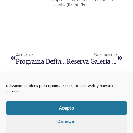
Lonato (Italia). “Por
Anterior
Siguiente
Programa Definitivo Y Sorteo De Tandas Y Puestos – III TROFEO MEDITERRÁNEO A.C. JOVENES PROMESAS (Jaén, 30 Sept. Al 1 Oct. 2023)
Reserva Galería 29 De Septiembre
Utilizamos cookies para optimizar nuestro sitio web y nuestro
servicio.
Acepto
Denegar