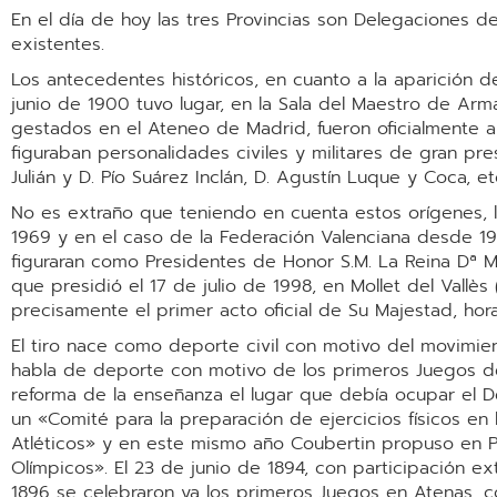
En el día de hoy las tres Provincias son Delegaciones de 
existentes.
Los antecedentes históricos, en cuanto a la aparición d
junio de 1900 tuvo lugar, en la Sala del Maestro de Arma
gestados en el Ateneo de Madrid, fueron oficialmente 
figuraban personalidades civiles y militares de gran pres
Julián y D. Pío Suárez Inclán, D. Agustín Luque y Coca, et
No es extraño que teniendo en cuenta estos orígenes, l
1969 y en el caso de la Federación Valenciana desde 1958
figuraran como Presidentes de Honor S.M. La Reina Dª Mª Cr
que presidió el 17 de julio de 1998, en Mollet del Vall
precisamente el primer acto oficial de Su Majestad, ho
El tiro nace como deporte civil con motivo del movimie
habla de deporte con motivo de los primeros Juegos de
reforma de la enseñanza el lugar que debía ocupar el D
un «Comité para la preparación de ejercicios físicos en
Atléticos» y en este mismo año Coubertin propuso en Par
Olímpicos». El 23 de junio de 1894, con participación e
1896 se celebraron ya los primeros Juegos en Atenas, co