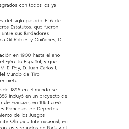
ntegrados con todos los ya
s del siglo pasado. El 6 de
eros Estatutos, que fueron
 Entre sus fundadores
ría Gil Robles y Quiñones, D.
ación en 1900 hasta el año
el Ejército Español, y que
. El Rey, D. Juan Carlos I,
del Mundo de Tiro,
er nieto.
Desde 1896 en el mundo se
886 incluyó en un proyecto de
o de Francia»; en 1888 creó
ones Francesas de Deportes
miento de los Juegos
ité Olímpico Internacional; en
ron los segundos en París y el