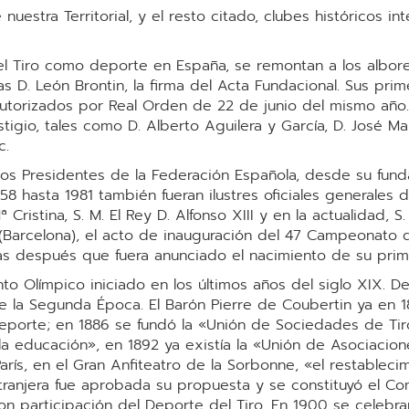
nuestra Territorial, y el resto citado, clubes históricos i
el Tiro como deporte en España, se remontan a los albore
s D. León Brontin, la firma del Acta Fundacional. Sus prim
autorizados por Real Orden de 22 de junio del mismo año.
tigio, tales como D. Alberto Aguilera y García, D. José Ma
c.
os Presidentes de la Federación Española, desde su fund
 hasta 1981 también fueran ilustres oficiales generales d
istina, S. M. El Rey D. Alfonso XIII y en la actualidad, S. M
ès (Barcelona), el acto de inauguración del 47 Campeonato 
ras después que fuera anunciado el nacimiento de su prim
nto Olímpico iniciado en los últimos años del siglo XIX. 
 la Segunda Época. El Barón Pierre de Coubertin ya en 1
eporte; en 1886 se fundó la «Unión de Sociedades de Tir
 la educación», en 1892 ya existía la «Unión de Asociaci
ís, en el Gran Anfiteatro de la Sorbonne, «el restableci
xtranjera fue aprobada su propuesta y se constituyó el Com
n participación del Deporte del Tiro. En 1900 se celebra