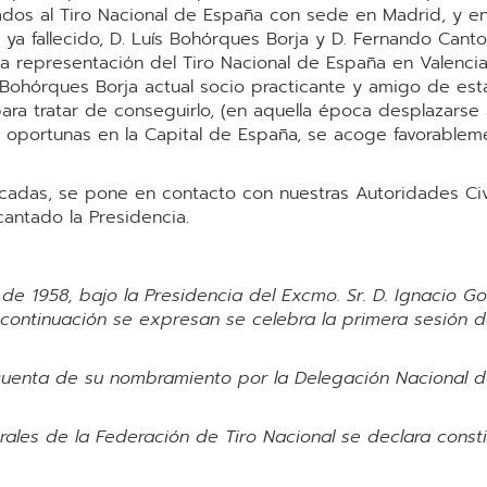
iados al Tiro Nacional de España con sede en Madrid, y e
 ya fallecido, D. Luís Bohórques Borja y D. Fernando Cant
na representación del Tiro Nacional de España en Valenci
n Bohórques Borja actual socio practicante y amigo de es
ara tratar de conseguirlo, (en aquella época desplazars
s oportunas en la Capital de España, se acoge favorablem
cadas, se pone en contacto con nuestras Autoridades Civil
antado la Presidencia.
de 1958, bajo la Presidencia del Excmo. Sr. D. Ignacio 
a continuación se expresan se celebra la primera sesión de
da cuenta de su nombramiento por la Delegación Nacional
rales de la Federación de Tiro Nacional se declara const