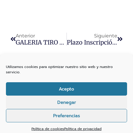
Anterior
Siguiente
GALERIA TIRO DINAMICO RRTT – APERTURA Y NORMAS
Plazo Inscripción 2ª Fase Copa RFEDETO Pistola Velocidad Y Pistola Deportiva. Rec
Utilizamos cookies para optimizar nuestro sitio web y nuestro
servicio.
Acepto
Denegar
Preferencias
Español
Política de cookies
Política de privacidad