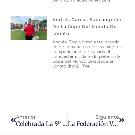
de la Comunidad Valenciana
Andrés García, Subcampeón
De La Copa Del Mundo De
Lonato
Andrés García firmó este pasado
fin de semana una de las mejores
competiciones de su vida al
conquistar medalla de plata en la
Copa del Mundo celebrada en
Lonato (Italia). “Por
Anterior
Siguiente
Celebrada La 5º Fase De La Liga Valenciana De Recorridos De Tiro
La Federación Valenciana Consolida Su Liderazgo Nacional En El Campeonato De España De Armas Históricas 2026