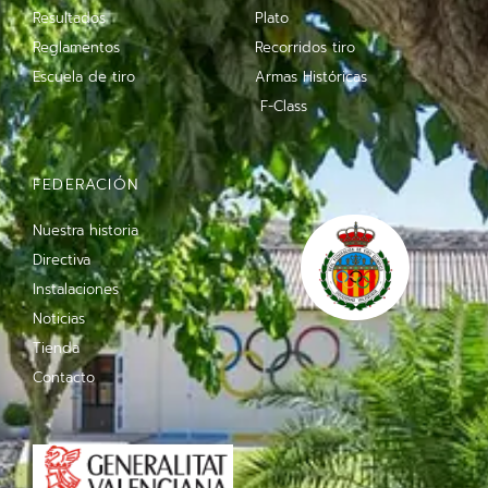
Resultados
Plato
Reglamentos
Recorridos tiro
Escuela de tiro
Armas Históricas
F-Class
FEDERACIÓN
Nuestra historia
Directiva
Instalaciones
Noticias
Tienda
Contacto