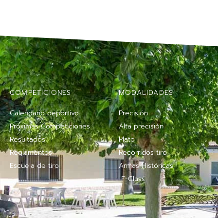
COMPETICIONES
MODALIDADES
Calendario deportivo
Precisión
Próximas Competiciones
Alta precisión
Resultados
Plato
Reglamentos
Recorridos tiro
Escuela de tiro
Armas Históricas
F-Class