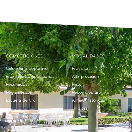
COMPETICIONES
MODALIDADES
Calendario deportivo
Precisión
Próximas Competiciones
Alta precisión
Resultados
Plato
Reglamentos
Recorridos tiro
Escuela de tiro
Armas Históricas
F-Class