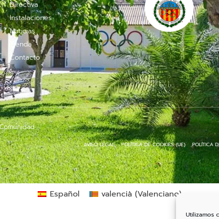
Directiva
Instalaciones
Noticias
Tienda
Contacto
a Comunidad
AVISO LEGAL
POLÍTICA DE COOKIES (UE)
POLÍTICA D
Español
valencià
(
Valenciano
)
Utilizamos 