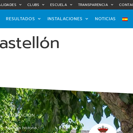
LIDADES
CLUBS
ESCUELA
TRANSPARENCIA
CONTA
RESULTADOS
INSTALACIONES
NOTICIAS
astellón
FEDERACIÓN
Nuestra historia