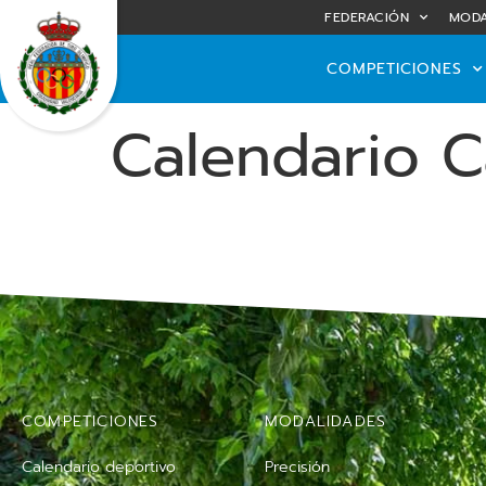
FEDERACIÓN
MODA
COMPETICIONES
Calendario C
COMPETICIONES
MODALIDADES
Calendario deportivo
Precisión