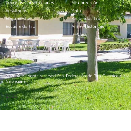
Próximas Competiciones
Alta precisión
Resultados
Plato
Reglamentos
Recorridos tiro
Escuela de tiro
Armas Históricas
F-Class
2026 © All rights reserved Real Federación de Tiro Olímpico de l
Valenciana
2026