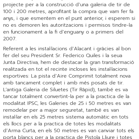
projecte per a la construcció d’una galeria de tir de
100 i 200 metres, aprofitant la compra que vam fer fa
anys, i que esmentem en el punt anterior, i esperem si
no es demoren les autoritzacions i permisos tindre-la
en funcionament a la fi d’enguany o a primers del
2007.
Referent a les instal·lacions d’Alacant i gràcies al bon
fer del seu President Sr. Federico Quiles i la seua
Junta Directiva, hem de destacar la gran transformació
realitzada en tot el recinte incloses les instal·lacions
esportives: La pista d’Aire Comprimit totalment nova
amb tancament complet i amb més posats de tir.
L’antiga Galeria de Siluetes (Tir Ràpid), també es va
tancar totalment convertint-la per a la practica de la
modalitat IPSC, les Galeries de 25 i 50 metres es van
remodelar per a major seguretat, també es van
instal·lar en els 25 metres sistema automàtic en tots
els llocs per a la practica de totes les modalitats
d’Arma Curta, en els 50 metres es van canviar tots els
porta blancs per a la practica de Pistola Lliure i totes