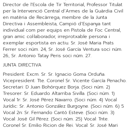
Director de l’Escola de Tir Territorial, Professor Titulat
per la Intervenció Central d’Armes de la Guàrdia Civil
en matèria de Recàrrega, membre de la Junta
Directiva i Assembleista, Campió d’Espanya tant
individual com per equips en Pistola de Foc Central,
gran amic col·laborador, irreprotxable persona i
exemplar esportista en actiu. Sr. José Maria Prats
Ferrer soci núm. 24, Sr. José García Ventura soci núm.
26, Sr. Antonio Tatay Peris soci núm. 27.
JUNTA DIRECTIVA
President: Excm. Sr. Sr. Ignacio Goma Orduña.
Vicepresident: Tte. Coronel Sr. Vicente García Penacho.
Secretari: D Juan Bohórquez Borja. (Soci núm. 2)
Tresorer: Sr. Eduardo Altarriba Sivilla. (Soci núm. 1)
Vocal 1r: Sr. José Pérez Navarro. (Soci núm. 4) Vocal
Jurídic: Sr. Antonio González Burgoyne. (Soci núm. 6) 5
Vocal 2n: Sr. Fernando Cantó Esteve. (Soci núm. 3)
Vocal: José Gil Pérez. (Soci núm. 25) Vocal: Tnte.
Coronel Sr. Emilio Ricion de Rei. Vocal: Sr. José Mari