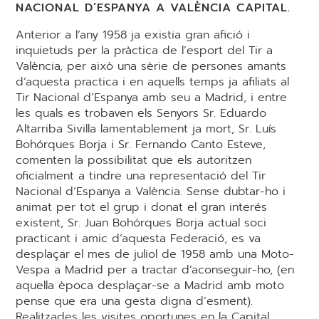
NACIONAL D’ESPANYA A VALÈNCIA CAPITAL.
Anterior a l’any 1958 ja existia gran afició i
inquietuds per la pràctica de l’esport del Tir a
València, per això una sèrie de persones amants
d’aquesta practica i en aquells temps ja afiliats al
Tir Nacional d’Espanya amb seu a Madrid, i entre
les quals es trobaven els Senyors Sr. Eduardo
Altarriba Sivilla lamentablement ja mort, Sr. Luís
Bohórques Borja i Sr. Fernando Canto Esteve,
comenten la possibilitat que els autoritzen
oficialment a tindre una representació del Tir
Nacional d’Espanya a València. Sense dubtar-ho i
animat per tot el grup i donat el gran interés
existent, Sr. Juan Bohórques Borja actual soci
practicant i amic d’aquesta Federació, es va
desplaçar el mes de juliol de 1958 amb una Moto-
Vespa a Madrid per a tractar d’aconseguir-ho, (en
aquella època desplaçar-se a Madrid amb moto
pense que era una gesta digna d’esment).
Realitzades les visites oportunes en la Capital