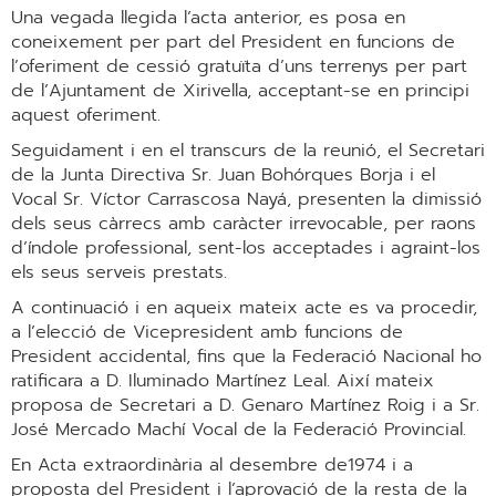
Una vegada llegida l’acta anterior, es posa en
coneixement per part del President en funcions de
l’oferiment de cessió gratuïta d’uns terrenys per part
de l’Ajuntament de Xirivella, acceptant-se en principi
aquest oferiment.
Seguidament i en el transcurs de la reunió, el Secretari
de la Junta Directiva Sr. Juan Bohórques Borja i el
Vocal Sr. Víctor Carrascosa Nayá, presenten la dimissió
dels seus càrrecs amb caràcter irrevocable, per raons
d’índole professional, sent-los acceptades i agraint-los
els seus serveis prestats.
A continuació i en aqueix mateix acte es va procedir,
a l’elecció de Vicepresident amb funcions de
President accidental, fins que la Federació Nacional ho
ratificara a D. Iluminado Martínez Leal. Així mateix
proposa de Secretari a D. Genaro Martínez Roig i a Sr.
José Mercado Machí Vocal de la Federació Provincial.
En Acta extraordinària al desembre de1974 i a
proposta del President i l’aprovació de la resta de la