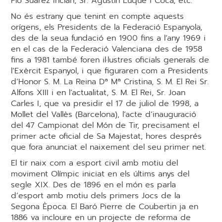
Pío Suárez Inclán, Sr. Agustín Luque i Coca, etc.
No és estrany que tenint en compte aquests
orígens, els Presidents de la Federació Espanyola,
des de la seua fundació en 1900 fins a l’any 1969 i
en el cas de la Federació Valenciana des de 1958
fins a 1981 també foren il·lustres oficials generals de
l’Exèrcit Espanyol, i que figuraren com a Presidents
d’Honor S. M. La Reina Dª Mª Cristina, S. M. El Rei Sr.
Alfons XIII i en l’actualitat, S. M. El Rei, Sr. Joan
Carles I, que va presidir el 17 de juliol de 1998, a
Mollet del Vallès (Barcelona), l’acte d’inauguració
del 47 Campionat del Món de Tir, precisament el
primer acte oficial de Sa Majestat, hores després
que fora anunciat el naixement del seu primer net.
El tir naix com a esport civil amb motiu del
moviment Olímpic iniciat en els últims anys del
segle XIX. Des de 1896 en el món es parla
d’esport amb motiu dels primers Jocs de la
Segona Època. El Baró Pierre de Coubertin ja en
1886 va incloure en un projecte de reforma de