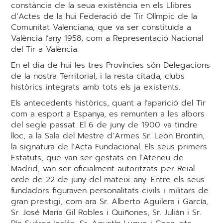
constància de la seua existència en els Llibres
d’Actes de la hui Federació de Tir Olímpic de la
Comunitat Valenciana, que va ser constituïda a
València l’any 1958, com a Representació Nacional
del Tir a València.
En el dia de hui les tres Províncies són Delegacions
de la nostra Territorial, i la resta citada, clubs
històrics integrats amb tots els ja existents.
Els antecedents històrics, quant a l’aparició del Tir
com a esport a Espanya, es remunten a les albors
del segle passat. El 6 de juny de 1900 va tindre
lloc, a la Sala del Mestre d’Armes Sr. León Brontin,
la signatura de l’Acta Fundacional. Els seus primers
Estatuts, que van ser gestats en l’Ateneu de
Madrid, van ser oficialment autoritzats per Reial
orde de 22 de juny del mateix any. Entre els seus
fundadors figuraven personalitats civils i militars de
gran prestigi, com ara Sr. Alberto Aguilera i García,
Sr. José María Gil Robles i Quiñones, Sr. Julián i Sr.