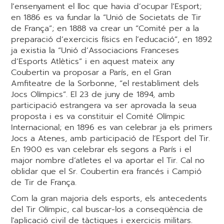
l’ensenyament el lloc que havia d’ocupar l’Esport;
en 1886 es va fundar la “Unió de Societats de Tir
de França”; en 1888 va crear un “Comité per a la
preparació d’exercicis físics en l’educació”, en 1892
ja existia la “Unió d’Associacions Franceses
d’Esports Atlètics” i en aquest mateix any
Coubertin va proposar a París, en el Gran
Amfiteatre de la Sorbonne, “el restabliment dels
Jocs Olímpics”. El 23 de juny de 1894, amb
participació estrangera va ser aprovada la seua
proposta i es va constituir el Comité Olímpic
Internacional; en 1896 es van celebrar ja els primers
Jocs a Atenes, amb participació de l’Esport del Tir.
En 1900 es van celebrar els segons a París i el
major nombre d’atletes el va aportar el Tir. Cal no
oblidar que el Sr. Coubertin era francés i Campió
de Tir de França.
Com la gran majoria dels esports, els antecedents
del Tir Olímpic, cal buscar-los a conseqüència de
l’aplicació civil de tàctiques i exercicis militars.