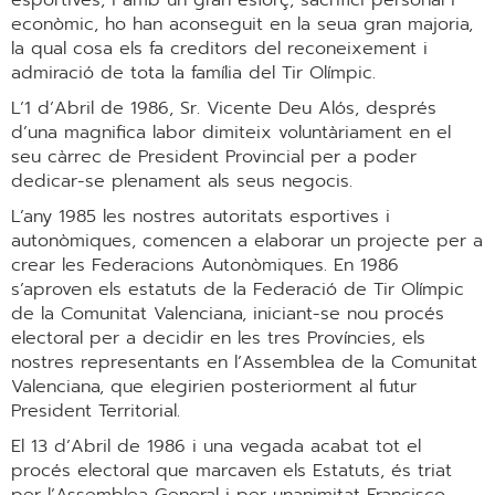
esportives, i amb un gran esforç, sacrifici personal i
econòmic, ho han aconseguit en la seua gran majoria,
la qual cosa els fa creditors del reconeixement i
admiració de tota la família del Tir Olímpic.
L’1 d’Abril de 1986, Sr. Vicente Deu Alós, després
d’una magnifica labor dimiteix voluntàriament en el
seu càrrec de President Provincial per a poder
dedicar-se plenament als seus negocis.
L’any 1985 les nostres autoritats esportives i
autonòmiques, comencen a elaborar un projecte per a
crear les Federacions Autonòmiques. En 1986
s’aproven els estatuts de la Federació de Tir Olímpic
de la Comunitat Valenciana, iniciant-se nou procés
electoral per a decidir en les tres Províncies, els
nostres representants en l’Assemblea de la Comunitat
Valenciana, que elegirien posteriorment al futur
President Territorial.
El 13 d’Abril de 1986 i una vegada acabat tot el
procés electoral que marcaven els Estatuts, és triat