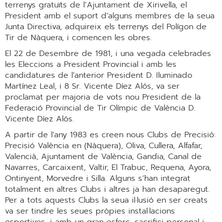
terrenys gratuïts de l’Ajuntament de Xirivella, el
President amb el suport d’alguns membres de la seua
Junta Directiva, adquireix els terrenys del Polígon de
Tir de Nàquera, i comencen les obres.
El 22 de Desembre de 1981, i una vegada celebrades
les Eleccions a President Provincial i amb les
candidatures de l’anterior President D. Iluminado
Martínez Leal, i 8 Sr. Vicente Díez Alós, va ser
proclamat per majoria de vots nou President de la
Federació Provincial de Tir Olímpic de València D.
Vicente Díez Alós.
A partir de l’any 1983 es creen nous Clubs de Precisió:
Precisió València en (Nàquera), Oliva, Cullera, Alfafar,
Valencià, Ajuntament de València, Gandia, Canal de
Navarres, Carcaixent, Valtir, El Trabuc, Requena, Ayora,
Ontinyent, Morvedre i Silla. Alguns s’han integrat
totalment en altres Clubs i altres ja han desaparegut.
Per a tots aquests Clubs la seua il·lusió en ser creats
va ser tindre les seues pròpies instal·lacions