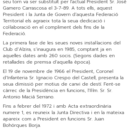
seu torn va ser substituït per l’actual President Sr. José
Gamero Carrascosa el 3-7-89. A tots ells, aquest
President i la Junta de Govern d’aquesta Federació
Territorial els agraeix tota la seua dedicació i
col·laboració en el compliment dels fins de la
Federació.
La primera fase de les seues noves instal·lacions del
Club d’Alzira, s’inaugura en 1985, comptant ja en
aquelles dates amb 260 socis. (Segons dades en
retallades de premsa d’aquella època).
El 19 de novembre de 1966 el President, Coronel
d’Infanteria Sr. Ignacio Crespo del Castell, presenta la
seua dimissió per motius de canvi de destí. Fent-se
càrrec de la Presidència en funcions, l’Il·lm. Sr. Sr.
Antonio Maciá Serrano.
Fins a febrer del 1972 i amb Acta extraordinària
numere 1, es reuneix la Junta Directiva i en la mateixa
apareix com a President en funcions Sr. Juan
Bohórques Borja.