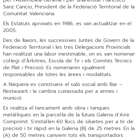
per l’Assemblea General i per unanimitat Francisco
Sanz Cancio, President de la Federació Territorial de la
Comunitat Valenciana.
Els Estatuts aprovats en 1986, es van actualitzar en el
2005.
Des de llavors, les successives Juntes de Govern de la
Federació Territorial i les tres Delegacions Provincials
han realitzat una labor inestimable, on es van nomenar:
col·legi d’Àrbitres, Escola de Tir i els Comités Tècnics
de Plat i Precisió. Es nomenaren igualment
responsables de totes les àrees i modalitats.
A Nàquera es construeix el saló social amb Bar –
Restaurant i la cambra cuirassada per a armes i
munició.
Es realitza el tancament amb obra i tanques
metàl·liques en la parcel·la de la futura Galeria d’Aire
Comprimit. S’instal·len 60 llocs de siluetes per a tir de
precisió i tir ràpid en la Galeria (B) de 25 metres. En la
(A) de 50 metres canviem tots els transportadors