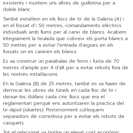
existents i muntem uns altres de guillotina per a
doble blanc.
També instal·lem en els llocs de tir de la Galeria (A) i
en el fossat d’i 50 metres, comandaments elèctrics
individuals amb llums per al canvi de blancs. Acabem
íntegrament la teulada que cobreix els porta blancs a
50 metres per a evitar l’entrada d’aigües en els
fossats on es canvien els blancs.
Es va construir un parabalas de ferro i fusta de 70
metres d’ample per 4 d’alt per a evitar rebots fora de
les nostres instal·lacions.
En la Galeria (B) de 25 metres, també es va haver de
derrocar les obres de túnels en cada lloc de tir i
deixar-los diàfans cada cinc llocs que era el
reglamentari perquè ens autoritzaren la practica del
tir ràpid (siluetes). Posteriorment col·loquem
separadors de corredissa per a evitar els rebots de
casquets.
Tot el relacionat va tindre un elevat cost econòmic