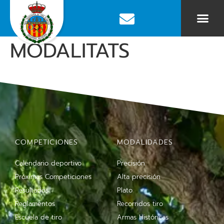
MODALITATS
COMPETICIONES
MODALIDADES
Calendario deportivo
Precisión
Próximas Competiciones
Alta precisión
Resultados
Plato
Reglamentos
Recorridos tiro
Escuela de tiro
Armas Históricas