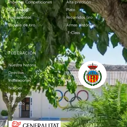
Próximas Competiciones
Alta precisión
Resultados
Plato
Reglamentos
Recorridos tiro
Escuela de tiro
Armas Históricas
F-Class
FEDERACIÓN
Nuestra historia
Directiva
Instalaciones
Noticias
Tienda
Contacto