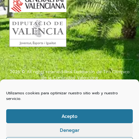
2026 © All rights reserved Real Federación de Tiro Olímpico
de la Comunidad Valenciana
2026
Utilizamos cookies para optimizar nuestro sitio web y nuestro
servicio.
AVÍS LEGAL
Acepto
powered by Ridon
Denegar