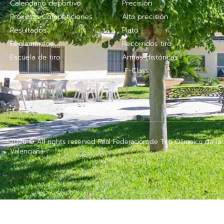
Calendario deportivo
Precisión
Próximas Competiciones
Alta precisión
Resultados
Plato
Reglamentos
Recorridos tiro
Escuela de tiro
Armas Históricas
F-Class
2026 © All rights reserved Real Federación de Tiro Olímpico de l
Valenciana
2026