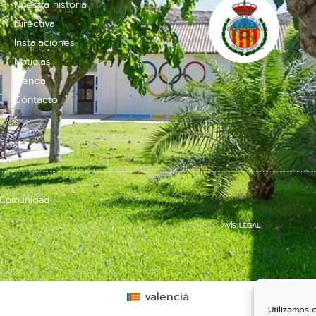
Nuestra historia
Directiva
Instalaciones
Noticias
Tienda
Contacto
a Comunidad
AVÍS LEGAL
valencià
Utilizamos 